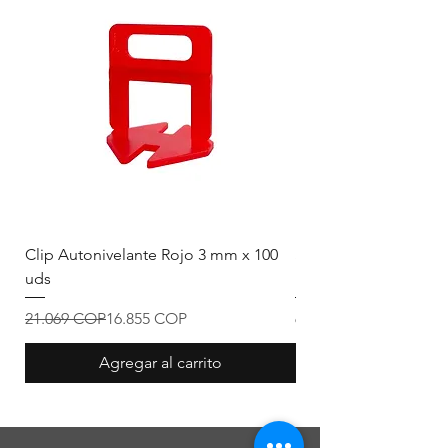
Clip Autonivelante Rojo 3 mm x 100
Sellante para piedra 
uds
Flex Semi-brillant De
Precio
Precio de oferta
Precio
21.069 COP
16.855 COP
63.500 COP
Agregar al carrito