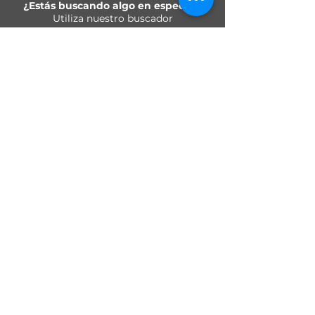
¿Estás buscando algo en especial?
Utiliza nuestro buscador
Busca tus productos..
Únete a nuestra lista de
correo y no te pierdas
ninguna novedad
Acepto la política de
privacidad.
Ver Política de
privacidad
Suscríbete ahora