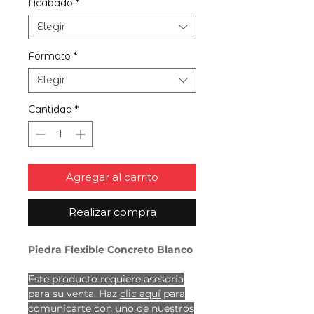
Acabado
*
Elegir
Formato
*
Elegir
Cantidad
*
Agregar al carrito
Realizar compra
Piedra Flexible Concreto Blanco
Este producto requiere asesoría
para su venta. Haz
clic aquí
para
comunicarte con uno de nuestros