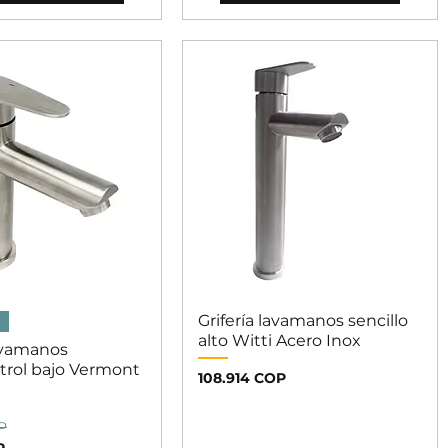
ista rápida
Grifería lavamanos sencillo
Vista rápida
alto Witti Acero Inox
lavamanos
rol bajo Vermont
Precio
108.914 COP
oferta
P
P