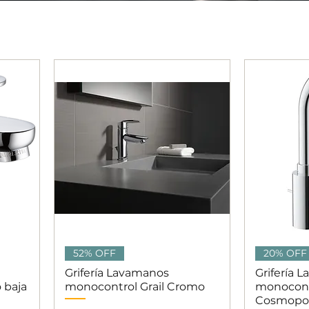
Vista rápida
V
52% OFF
20% OFF
Grifería Lavamanos
Grifería 
 baja
monocontrol Grail Cromo
monocont
Cosmopol