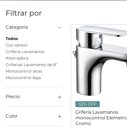
Filtrar por
Categoría
Todos
Con sensor
Grifería Lavamanos
Ahorradora
Griferías Lavamanos de 8"
Monocontrol altas
Monocontrol baja
Precio
Vista rápida
52% OFF
Grifería Lavamanos
19.192 COP
1.548.780 COP
Color
monocontrol Elemetro
Cromo