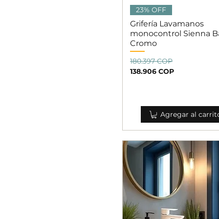
Vista rápida
23% OFF
Grifería Lavamanos
monocontrol Sienna B
Cromo
Precio
Precio de oferta
180.397 COP
138.906 COP
Agregar al carrit