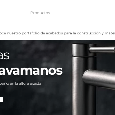
redes
Productos
Contáctanos
ce nuestro portafolio de acabados para la construcción y materi
as
avamanos
 baño, en la altura exacta