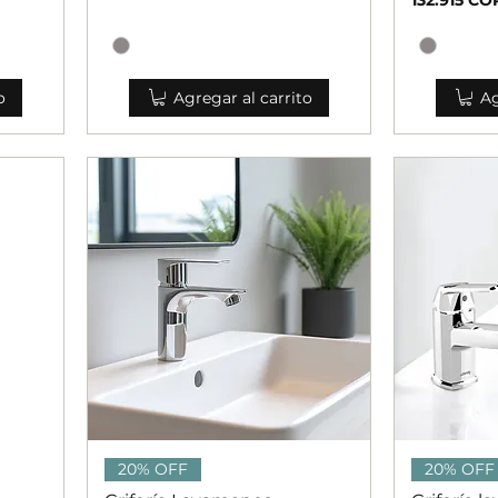
o
Agregar al carrito
Ag
Vista rápida
V
20% OFF
20% OFF