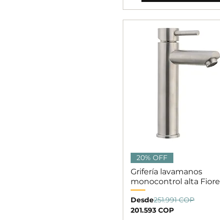
Vista rápida
20% OFF
Grifería lavamanos
monocontrol alta Fior
Precio
Desde
251.991 COP
Precio de oferta
201.593 COP