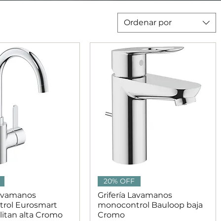
Ordenar por
ista rápida
Vista rápida
20% OFF
Lavamanos
Grifería Lavamanos
rol Eurosmart
monocontrol Bauloop baja
itan alta Cromo
Cromo