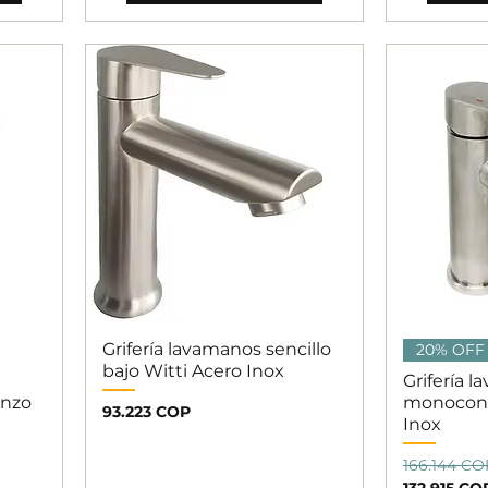
Grifería lavamanos sencillo
Vista rápida
V
20% OFF
bajo Witti Acero Inox
Grifería 
enzo
monocont
Precio
93.223 COP
Inox
Precio
Precio de 
166.144 CO
132.915 CO