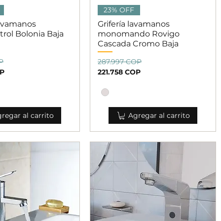
ista rápida
Vista rápida
23% OFF
Lavamanos
Grifería lavamanos
ol Bolonia Baja
monomando Rovigo
Cascada Cromo Baja
oferta
Precio
Precio de oferta
P
287.997 COP
OP
221.758 COP
regar al carrito
Agregar al carrito