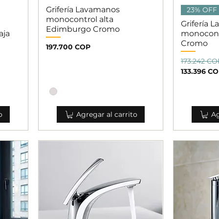
Grifería Lavamanos
Vista rápida
V
23% OFF
monocontrol alta
Grifería 
Edimburgo Cromo
aja
monocontr
Cromo
Precio
197.700 COP
Precio
Precio de 
173.242 CO
133.396 C
o
Agregar al carrito
Ag