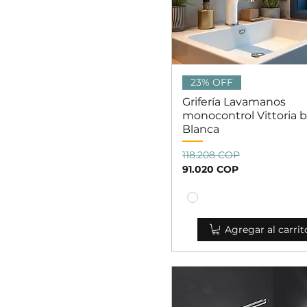
Vista rápida
23% OFF
Grifería Lavamanos
monocontrol Vittoria b
Blanca
Precio
Precio de oferta
118.208 COP
91.020 COP
Agregar al carrit