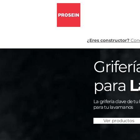
Pisos y pa
¿Eres constructor?
Cono
Griferí
para
L
La grifería clave de tu
para tu lavamanos
Ver productos