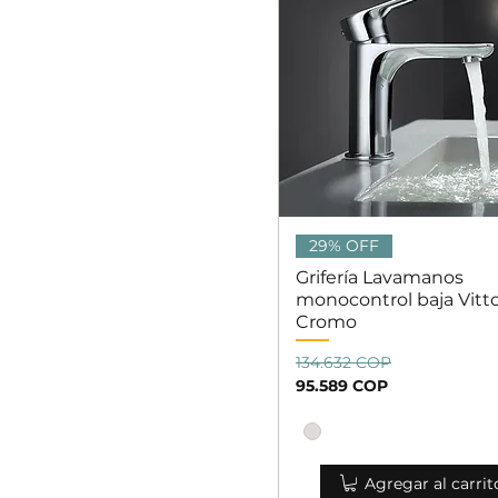
Vista rápida
29% OFF
Grifería Lavamanos
monocontrol baja Vitto
Cromo
Precio
Precio de oferta
134.632 COP
95.589 COP
Agregar al carrit