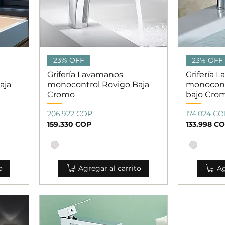
Vista rápida
V
23% OFF
23% OFF
Grifería Lavamanos
Grifería 
aja
monocontrol Rovigo Baja
monocont
Cromo
bajo Cro
Precio
Precio de oferta
Precio
Precio de 
206.922 COP
174.024 C
159.330 COP
133.998 C
o
Agregar al carrito
Ag