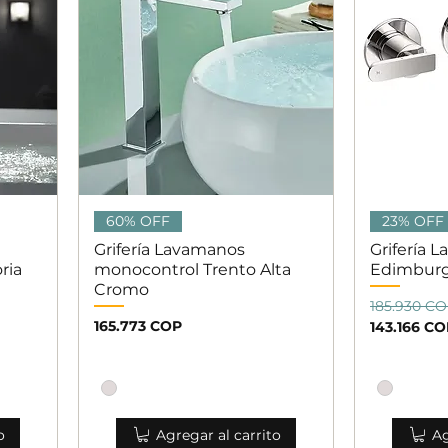
Vista rápida
V
60% OFF
23% OFF
Grifería Lavamanos
Grifería 
ria
monocontrol Trento Alta
Edimburg
Cromo
Precio
Precio de 
185.930 C
Precio
165.773 COP
143.166 C
o
Agregar al carrito
Ag