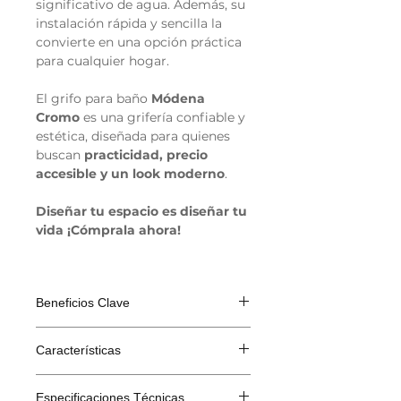
significativo de agua. Además, su
instalación rápida y sencilla la
convierte en una opción práctica
para cualquier hogar.
El grifo para baño
Módena
Cromo
es una grifería confiable y
estética, diseñada para quienes
buscan
practicidad, precio
accesible y un look moderno
.
Diseñar tu espacio es diseñar tu
vida ¡Cómprala ahora!
Beneficios Clave
Diseño moderno y compacto
Características
con acabado brillante.
Resistencia al desgaste
gracias a su fabricación en
Característica
Descripción
Especificaciones Técnicas