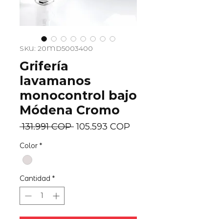
SKU: 20MD5003400
Grifería
lavamanos
monocontrol bajo
Módena Cromo
Precio
Precio
 131.991 COP 
105.593 COP
de
Color
*
oferta
Cantidad
*