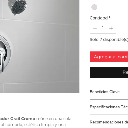
Cantidad
*
Solo 7 disponible(s
Agregar al carri
Re
Beneficios Clave
Control suave 
Especificaciones Téc
gracias al mezc
Chorro uniform
ador Grail Cromo
reúne en una sola
relajante.
Característica
Recomendaciones de
rol cómodo, estética limpia y una
Acabado cromo 