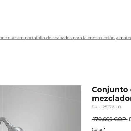
redes
Productos
Contáctanos
ce nuestro portafolio de acabados para la construcción y materi
Conjunto 
mezclador
SKU: 25276-LA
P
 170.669 COP 
Color
*