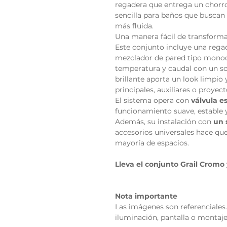
regadera que entrega un chorro
sencilla para baños que buscan
más fluida.
Una manera fácil de transforma
Este conjunto incluye una rega
mezclador de pared tipo monoc
temperatura y caudal con un s
brillante aporta un look limpio 
principales, auxiliares o proye
El sistema opera con
válvula e
funcionamiento suave, estable y 
Además, su instalación con
un s
accesorios universales hace que
mayoría de espacios.
Lleva el conjunto Grail Cromo
Nota importante
Las imágenes son referenciales.
iluminación, pantalla o montaje