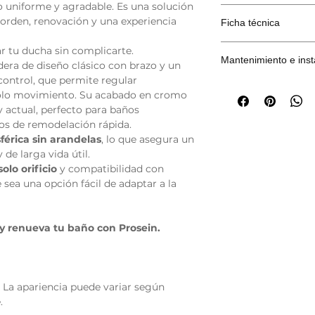
 uniforme y agradable. Es una solución
modernidad.
Tipo de producto
Limpiar con paño
 orden, renovación y una experiencia
Ficha técnica
Montaje sencill
Evitar químicos 
Compatible con
Secar después d
r tu ducha sin complicarte.
para remodelaci
Instalación
brillo del cromo
DECARGUE AQUÍ
Mantenimiento e inst
dera de diseño clásico con brazo y un
Válvula esféric
ontrol, que permite regular
y menos manten
Tipo de válvula
DESCARGUE AQU
olo movimiento. Su acabado en cromo
Altura total de 
y actual, perfecto para baños
estándar.
Conexión
ctos de remodelación rápida.
sférica sin arandelas
, lo que asegura un
de larga vida útil.
Acabado
olo orificio
y compatibilidad con
 sea una opción fácil de adaptar a la
Altura total
Control
 y renueva tu baño con Prosein.
Incluye
 La apariencia puede variar según
.