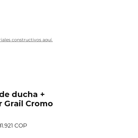
Blog
ales constructivos aquí.
de ducha +
 Grail Cromo
recio
Precio
81.921 COP
de