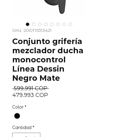
SKU: 20DN5313421
Conjunto grifería
mezclador ducha
monocontrol
Línea Dessin
Negro Mate
Precio
 599.991 COP 
Precio
479.993 COP
de
Color
*
oferta
Cantidad
*