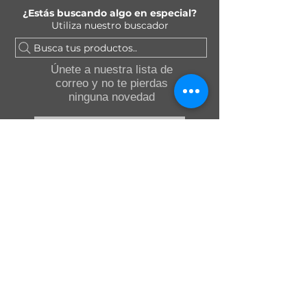
¿Estás buscando algo en especial?
Utiliza nuestro buscador
Busca tus productos..
Únete a nuestra lista de
correo y no te pierdas
ninguna novedad
Acepto la política de
privacidad.
Ver Política de
privacidad
Suscríbete ahora