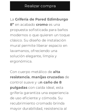
Realizar compra
La
Grifería de Pared Edimburgo
8”
en acabado
cromo
es una
propuesta sofisticada para baños
modernos o que quieren un toque
clásico. Su diseño de instalación
mural permite liberar espacio en
lavamanos, ofreciendo una
solución elegante, limpia y
ergonómica.
Con cuerpo metálico de
alta
resistencia
,
manijas cruzadas
de
control suave y u
n caño de 8
pulgadas
con caída ideal, esta
grifería garantiza una experiencia
de uso eficiente y cómoda. Su
recubrimiento cromado brinda
mayor durabilidad, resistencia al