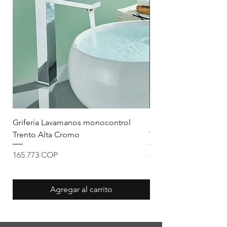
Grifería Lavamanos monocontrol
Grifería Lavamanos m
Trento Alta Cromo
Vittoria Cromo
Precio
Precio
Precio de oferta
165.773 COP
134.632 COP
Agregar al carrito