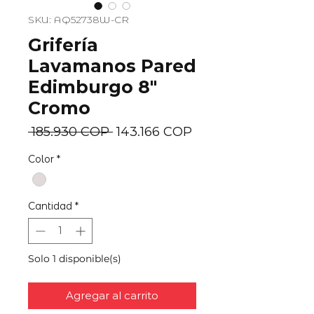
SKU: AQ52738W-CR
Grifería
Lavamanos Pared
Edimburgo 8"
Cromo
Precio
Precio
 185.930 COP 
143.166 COP
de
Color
*
oferta
Cantidad
*
Solo 1 disponible(s)
Agregar al carrito