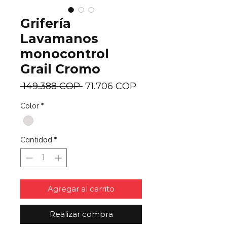
Grifería
Lavamanos
monocontrol
Grail Cromo
Precio
Precio
 149.388 COP 
71.706 COP
de
Color
*
oferta
Cantidad
*
Agregar al carrito
Realizar compra