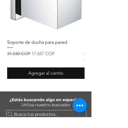
Soporte de ducha para pared
Mezclador de ducha 
desviador
Precio
Precio de oferta
31.530 COP
17.657 COP
Precio
205.173 COP
Agregar al carrito
¿Estás buscando algo en especial?
Utiliza nuestro buscador
Busca tus productos..
Únete a nuestra lista de