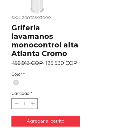
SKU: 20AT5803000
Grifería
lavamanos
monocontrol alta
Atlanta Cromo
Precio
Precio
 156.913 COP 
125.530 COP
de
Color
*
oferta
Cantidad
*
Agregar al carrito