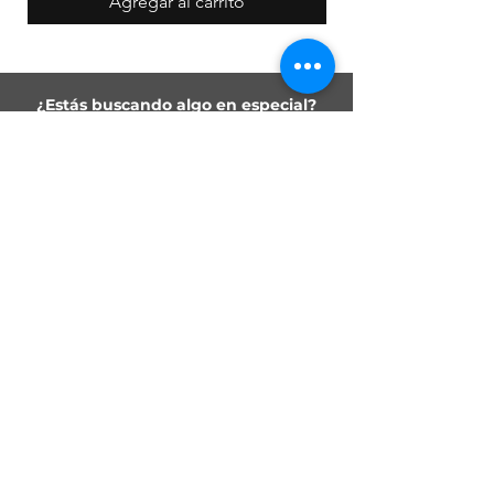
Agregar al carrito
¿Estás buscando algo en especial?
Utiliza nuestro buscador
Busca tus productos..
Únete a nuestra lista de
correo y no te pierdas
ninguna novedad
Acepto la política de
privacidad.
Ver Política de
privacidad