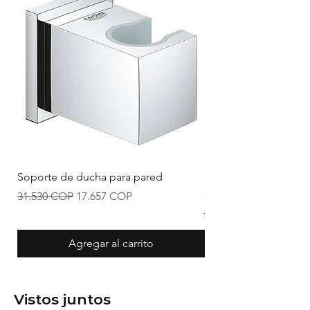
Soporte de ducha para pared
Mezclador de ducha 
desviador
Precio
Precio de oferta
31.530 COP
17.657 COP
Precio
205.173 COP
Agregar al carrito
Vistos juntos