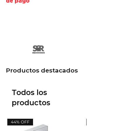
de pago
Productos destacados
Todos los
productos
44% OFF
44% OFF