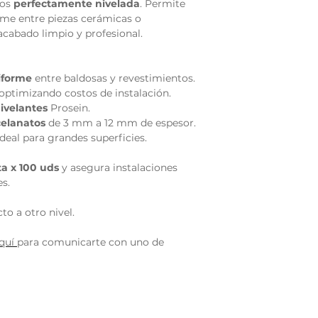
tos
perfectamente nivelada
. Permite
rme entre piezas cerámicas o
acabado limpio y profesional.
Color
Compatibilidad
iforme
entre baldosas y revestimientos.
optimizando costos de instalación.
ivelantes
Prosein.
Espesor de
celanatos
de 3 mm a 12 mm de espesor.
revestimiento
deal para grandes superficies.
Reutilizable
a x 100 uds
y asegura instalaciones
es.
Presentación
to a otro nivel.
aquí
para comunicarte con uno de