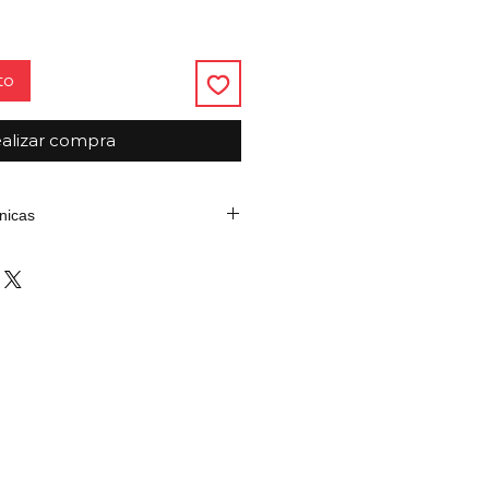
to
alizar compra
nicas
Detalle
Cuña Niveladora
Violeta
9,25 cm (largo) x 1,7
cm (ancho) x 1,5 cm
(alto)
Polímero técnico de