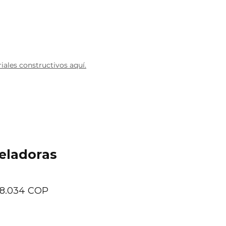
Blog
ales constructivos aquí.
eladoras
recio
Precio
8.034 COP
de
oferta