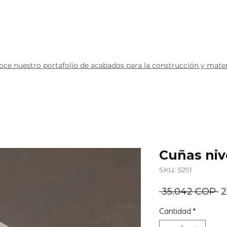
redes
Productos
Contáctanos
ce nuestro portafolio de acabados para la construcción y materi
Cuñas niv
SKU: 5291
P
 35.042 COP 
2
Cantidad
*