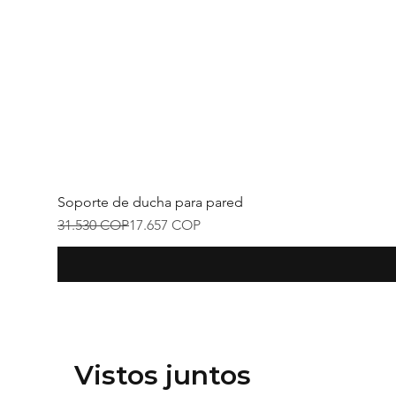
Soporte de ducha para pared
Precio
Precio de oferta
31.530 COP
17.657 COP
Vistos juntos