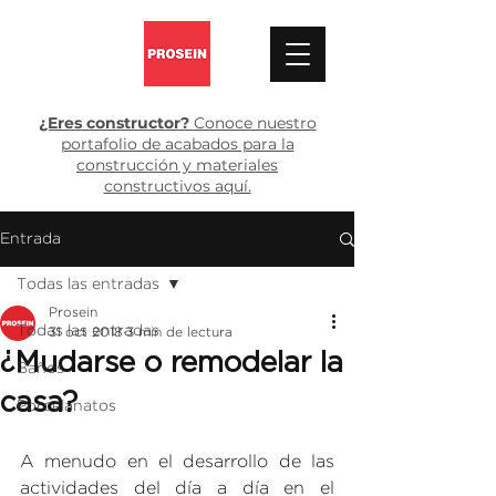
¿Eres constructor?
Conoce nuestro
portafolio de acabados para la
construcción y materiales
constructivos aquí.
Entrada
Todas las entradas
Prosein
Todas las entradas
31 oct 2018
3 min de lectura
¿Mudarse o remodelar la
Baños
casa?
Porcelanatos
A menudo en el desarrollo de las 
actividades del día a día en el 