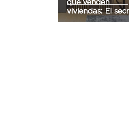
que venden
viviendas: El sec
mejor guardado 
las constructoras
exitosas.