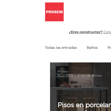
Pisos y pa
¿Eres constructor?
Cono
Todas las entradas
Baños
P
Prosein
16 jul 2025
4 min de lectura
Pisos en porcela