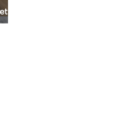
reto
de