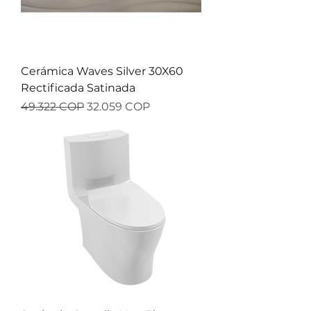
Cerámica Waves Silver 30X60
Rectificada Satinada
Precio
Precio de oferta
49.322 COP
32.059 COP