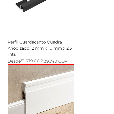
Perfil Guardacanto Quadra
Anodizado 12 mm x 10 mm x 2,5
mts
Precio
Precio de oferta
51.679 COP
Desde
39.740 COP