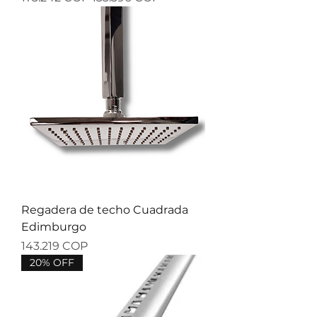
Regadera de techo Cuadrada
Edimburgo
Precio
143.219 COP
20% OFF