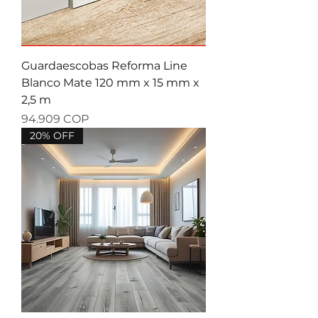
Guardaescobas Reforma Line
Blanco Mate 120 mm x 15 mm x
2,5 m
Precio
94.909 COP
20% OFF