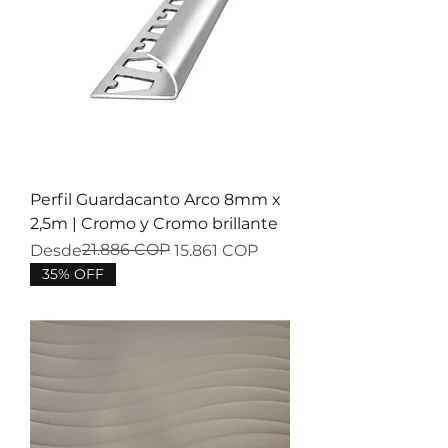
Perfil Guardacanto Arco 8mm x
2,5m | Cromo y Cromo brillante
Precio
Precio de oferta
21.886 COP
Desde
15.861 COP
35% OFF