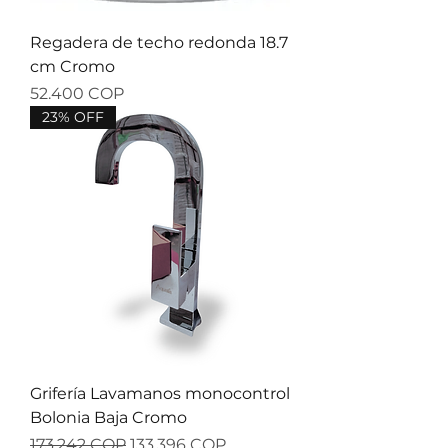
Regadera de techo redonda 18.7
cm Cromo
Precio
52.400 COP
23% OFF
Grifería Lavamanos monocontrol
Bolonia Baja Cromo
Precio
Precio de oferta
173.242 COP
133.396 COP