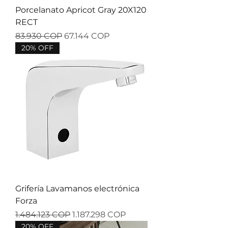
Porcelanato Apricot Gray 20X120
RECT
Precio
Precio de oferta
83.930 COP
67.144 COP
20% OFF
Grifería Lavamanos electrónica
Forza
Precio
Precio de oferta
1.484.123 COP
1.187.298 COP
20% OFF