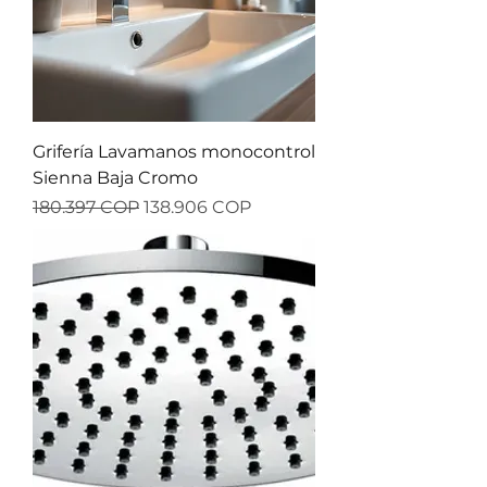
Grifería Lavamanos monocontrol
Sienna Baja Cromo
Precio
Precio de oferta
180.397 COP
138.906 COP