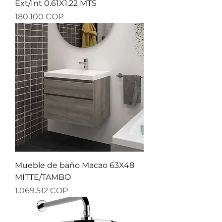
Ext/Int 0.61X1.22 MTS
Precio
180.100 COP
Mueble de baño Macao 63X48
MITTE/TAMBO
Precio
1.069.512 COP