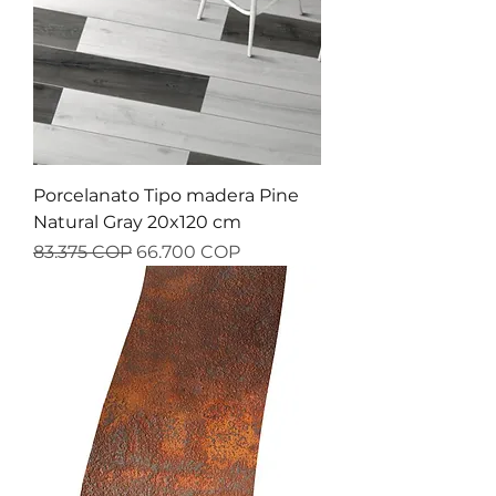
Porcelanato Tipo madera Pine
Natural Gray 20x120 cm
Precio
Precio de oferta
83.375 COP
66.700 COP