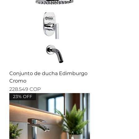
Conjunto de ducha Edimburgo
Cromo
Precio
228.549 COP
23% OFF