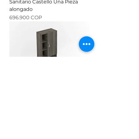
Sanitario Castello Una Pieza
alongado
Precio
696.900 COP
Mueble Alacena Ambar 60 cm
Canto 1mm Mitte/Tambo
Precio
1.413.242 COP