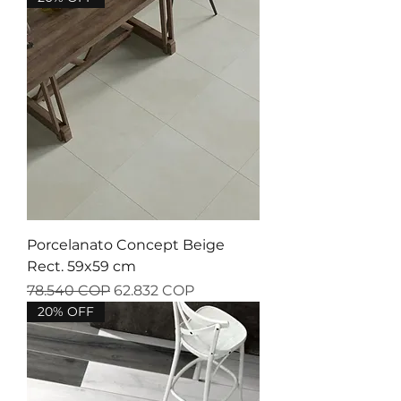
Porcelanato Concept Beige
Rect. 59x59 cm
Precio
Precio de oferta
78.540 COP
62.832 COP
20% OFF